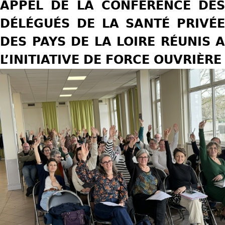
APPEL DE LA CONFÉRENCE DES
u
DÉLÉGUÉS DE LA SANTÉ PRIVÉE
s
DES PAYS DE LA LOIRE RÉUNIS A
ê
L’INITIATIVE DE FORCE OUVRIÈRE
t
e
s
i
c
i