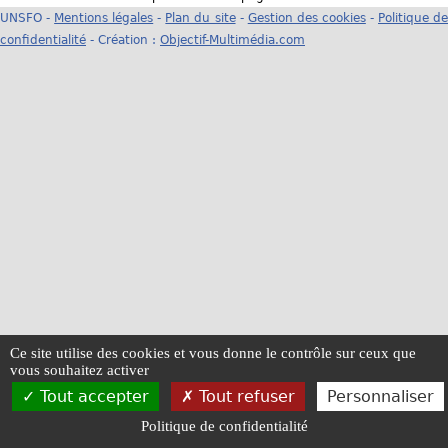
UNSFO -
Mentions légales
-
Plan du site
-
Gestion des cookies
-
Politique d
u
confidentialité
- Création :
Objectif-Multimédia.com
s
ê
t
e
s
i
c
i
Ce site utilise des cookies et vous donne le contrôle sur ceux que
vous souhaitez activer
Tout accepter
Tout refuser
Personnaliser
Politique de confidentialité