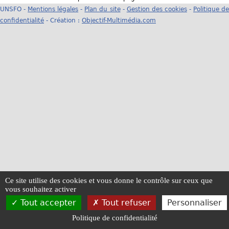
UNSFO -
Mentions légales
-
Plan du site
-
Gestion des cookies
-
Politique d
u
confidentialité
- Création :
Objectif-Multimédia.com
s
ê
t
e
s
i
c
i
Ce site utilise des cookies et vous donne le contrôle sur ceux que
vous souhaitez activer
Tout accepter
Tout refuser
Personnaliser
Politique de confidentialité