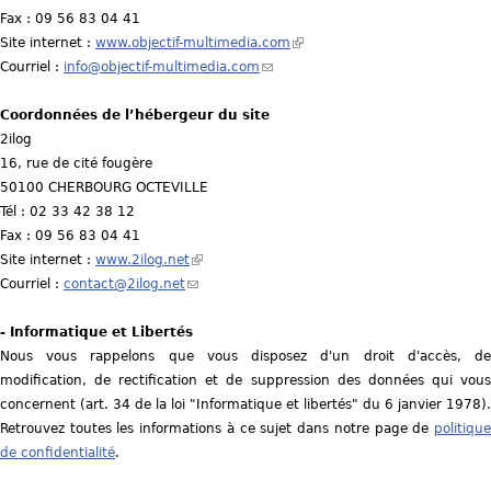
Fax : 09 56 83 04 41
)
Site internet :
www.objectif-multimedia.com
(
Courriel :
info@objectif-multimedia.com
(
l
l
i
Coordonnées de l’hébergeur du site
i
n
2ilog
n
k
16, rue de cité fougère
k
i
50100 CHERBOURG OCTEVILLE
s
s
Tél : 02 33 42 38 12
e
e
Fax : 09 56 83 04 41
n
x
Site internet :
www.2ilog.net
(
d
t
Courriel :
contact@2ilog.net
(
l
s
e
l
i
e
r
- Informatique et Libertés
i
n
-
n
Nous vous rappelons que vous disposez d'un droit d'accès, de
n
k
m
a
modification, de rectification et de suppression des données qui vous
k
i
a
l
concernent (art. 34 de la loi "Informatique et libertés" du 6 janvier 1978).
s
s
i
)
Retrouvez toutes les informations à ce sujet dans notre page de
e
e
l
politique
de confidentialité
.
n
x
)
d
t