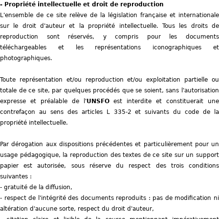
- Propriété intellectuelle et droit de reproduction
s
e
L'ensemble de ce site relève de la législation française et internationale
e
r
sur le droit d'auteur et la propriété intellectuelle. Tous les droits de
-
n
reproduction sont réservés, y compris pour les documents
m
a
téléchargeables et les représentations iconographiques et
a
l
photographiques.
i
)
l
Toute représentation et/ou reproduction et/ou exploitation partielle ou
)
totale de ce site, par quelques procédés que se soient, sans l'autorisation
expresse et préalable de l'
UNSFO
est interdite et constituerait un
contrefaçon au sens des articles L 335-2 et suivants du code de la
propriété intellectuelle.
Par dérogation aux dispositions précédentes et particulièrement pour un
usage pédagogique, la reproduction des textes de ce site sur un support
papier est autorisée, sous réserve du respect des trois conditions
suivantes :
- gratuité de la diffusion,
- respect de l'intégrité des documents reproduits : pas de modification ni
altération d'aucune sorte, respect du droit d'auteur,