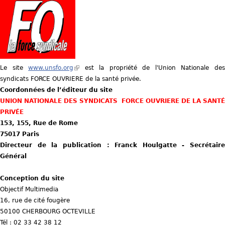
u
s
ê
Le site
www.unsfo.org
(
est la propriété de l'Union Nationale de
t
syndicats FORCE OUVRIERE de la santé privée.
l
e
Coordonnées de l’éditeur du site
i
UNION NATIONALE DES SYNDICATS FORCE OUVRIERE DE LA SANTÉ
n
s
PRIVÉE
k
153, 155, Rue de Rome
i
i
75017 Paris
s
c
Directeur de la publication : Franck Houlgatte - Secrétaire
e
Général
x
i
t
Conception du site
e
Objectif Multimedia
r
16, rue de cité fougère
n
50100 CHERBOURG OCTEVILLE
a
Tél : 02 33 42 38 12
l