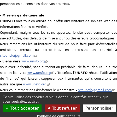
personnelles ou sensibles dans vos courriels.
- Mise en garde générale
L'
UNSFO
met tout en œuvre pour offrir aux visiteurs de son site Web des
informations fiables et vérifiés.
Cependant, malgré tous les soins apportés, le site peut comporter des
inexactitudes, des défauts de mise à jour ou des erreurs typographiques.
Nous remercions les utilisateurs du site de nous faire part d’éventuelles
omissions, erreurs ou corrections, en adressant un courriel à
siteunsfo@gmail.com
(
- Liens vers
www.unsfo.org
l
(
Vous avez la faculté, sans autorisation préalable, de faire, depuis un autre
i
l
site, un lien vers
www.unsfo.org
n
i
(
. Toutefois,
l'UNSFO
récuse l'utilisatio
de "frames" qui laissent supposer aux internautes qu'ils consultent un
k
n
l
autre site que
www.unsfo.org
s
k
(
.
i
Nous vous remercions d'informer le webmestre
e
i
l
n
-
siteunsfo@gmail.com
(
-
du lien que vous avez réalisé.
n
s
i
k
l
Ce site utilise des cookies et vous donne le contrôle sur ceux que
vous souhaitez activer
d
e
n
i
i
s
x
k
s
n
Tout accepter
Tout refuser
Personnaliser
UNSFO -
Mentions légales
e
-
Plan du site
t
i
e
-
Gestion des cookies
-
Politique d
k
Politique de confidentialité