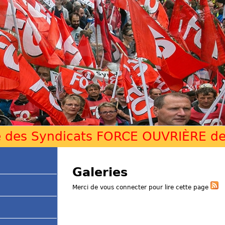
Jump to navigation
e des Syndicats FORCE OUVRIÈRE de 
V
Galeries
o
Merci de vous connecter pour lire cette page
u
s