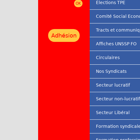
Élections TPE
r
Comité Social Eco
i
n
Tracts et communi
Adhésion
c
Affiches UNSSP FO
i
Circulaires
p
a
Nos Syndicats
l
Secteur lucratif
Secteur non-lucratif
Secteur Libéral
Formation syndical