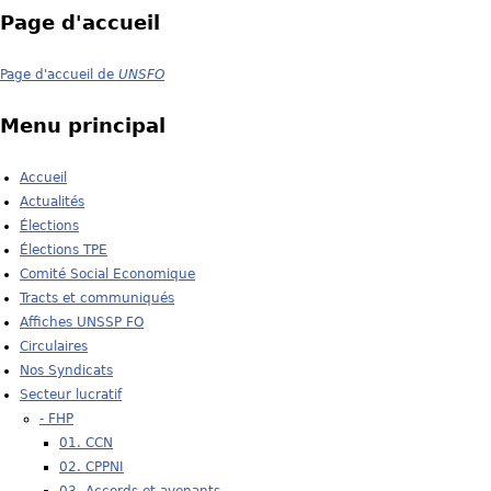
Page d'accueil
u
s
Page d'accueil de
UNSFO
ê
Menu principal
t
Accueil
e
Actualités
Élections
s
Élections TPE
i
Comité Social Economique
Tracts et communiqués
c
Affiches UNSSP FO
Circulaires
i
Nos Syndicats
Secteur lucratif
- FHP
01. CCN
02. CPPNI
03. Accords et avenants