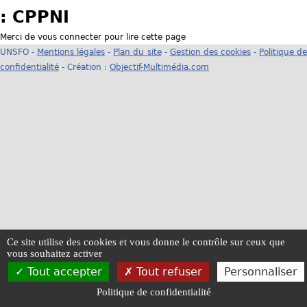
: CPPNI
u
Merci de vous connecter pour lire cette page
s
UNSFO -
Mentions légales
-
Plan du site
-
Gestion des cookies
-
Politique d
confidentialité
- Création :
Objectif-Multimédia.com
ê
t
e
s
i
c
i
Ce site utilise des cookies et vous donne le contrôle sur ceux que
vous souhaitez activer
Tout accepter
Tout refuser
Personnaliser
Politique de confidentialité