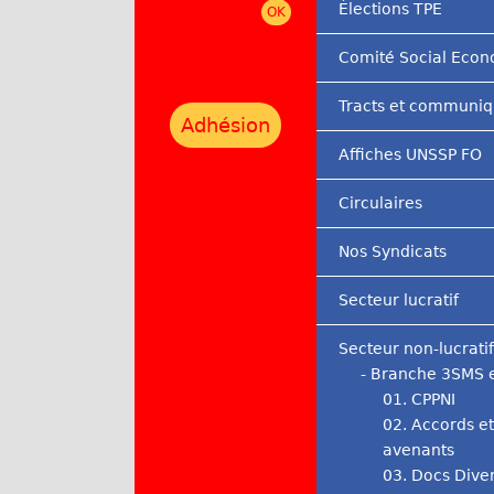
Élections TPE
r
Comité Social Eco
i
n
Tracts et communi
Adhésion
c
Affiches UNSSP FO
i
Circulaires
p
a
Nos Syndicats
l
Secteur lucratif
Secteur non-lucratif
- Branche 3SMS 
01. CPPNI
02. Accords et
avenants
03. Docs Dive