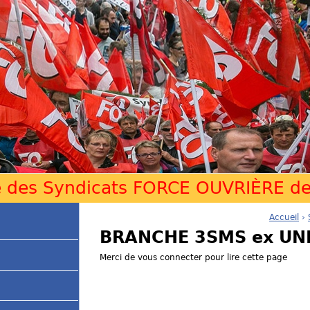
Jump to navigation
e des Syndicats FORCE OUVRIÈRE de 
Accueil
›
V
BRANCHE 3SMS ex UN
o
Merci de vous connecter pour lire cette page
u
s