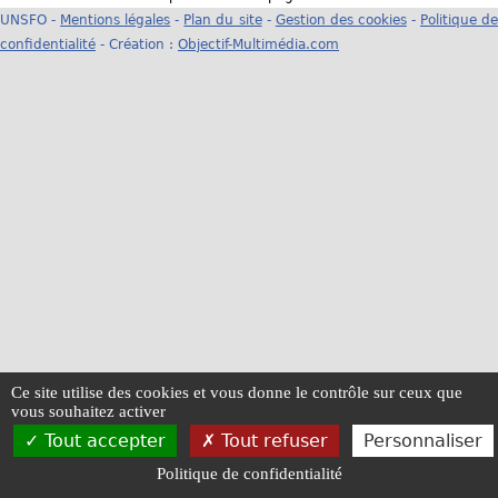
UNSFO -
Mentions légales
-
Plan du site
-
Gestion des cookies
-
Politique d
u
confidentialité
- Création :
Objectif-Multimédia.com
s
ê
t
e
s
i
c
i
Ce site utilise des cookies et vous donne le contrôle sur ceux que
vous souhaitez activer
Tout accepter
Tout refuser
Personnaliser
Politique de confidentialité