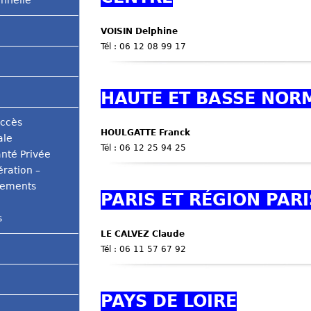
onnelle
VOISIN Delphine
Tél : 06 12 08 99 17
HAUTE ET BASSE NOR
accès
HOULGATTE Franck
ale
Tél : 06 12 25 94 25
nté Privée
ération –
tements
PARIS ET RÉGION PAR
s
LE CALVEZ Claude
Tél : 06 11 57 67 92
PAYS DE LOIRE