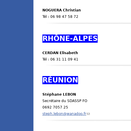
NOGUERA Christian
Tél : 06 98 47 58 72
RHÔNE-ALPES
CERDAN Elisabeth
Tél : 06 31 11 09 41
RÉUNION
Stéphane LEBON
Secrétaire du SDASSP FO
0692 7057 25
steph.lebon@wanadoo.fr
(
l
i