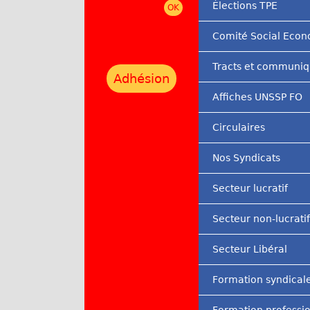
Élections TPE
r
Comité Social Eco
i
n
Tracts et communi
Adhésion
c
Affiches UNSSP FO
i
Circulaires
p
a
Nos Syndicats
l
Secteur lucratif
Secteur non-lucratif
Secteur Libéral
Formation syndical