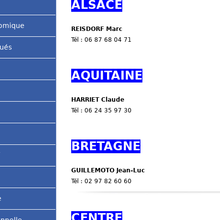
ALSACE
ê
nomique
REISDORF Marc
t
Tél : 06 87 68 04 71
qués
e
s
AQUITAINE
i
HARRIET Claude
c
Tél : 06 24 35 97 30
i
BRETAGNE
GUILLEMOTO Jean-Luc
Tél : 02 97 82 60 60
e
CENTRE