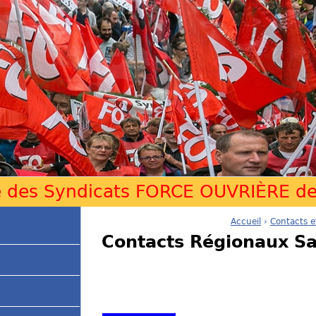
Jump to navigation
e des Syndicats FORCE OUVRIÈRE de 
Accueil
›
Contacts e
V
Contacts Régionaux Sa
o
u
s