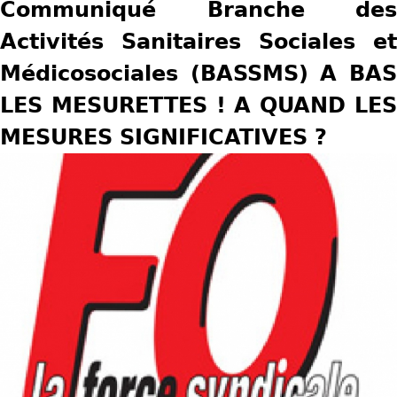
Communiqué Branche des
u
Activités Sanitaires Sociales et
s
Médicosociales (BASSMS) A BAS
ê
LES MESURETTES ! A QUAND LES
t
MESURES SIGNIFICATIVES ?
e
s
i
c
i