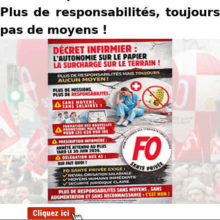
Plus de responsabilités, toujours
u
pas de moyens !
s
ê
t
e
s
i
c
i