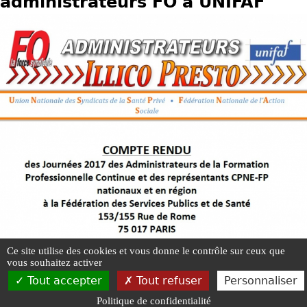
administrateurs FO à UNIFAF
u
s
ê
t
e
s
i
c
i
Ce site utilise des cookies et vous donne le contrôle sur ceux que
vous souhaitez activer
Tout accepter
Tout refuser
Personnaliser
UNSFO -
Mentions légales
-
Plan du site
-
Gestion des cookies
-
Politique d
Politique de confidentialité