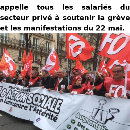
appelle tous les salariés du
u
secteur privé à soutenir la grève
s
et les manifestations du 22 mai.
ê
t
e
s
i
c
i