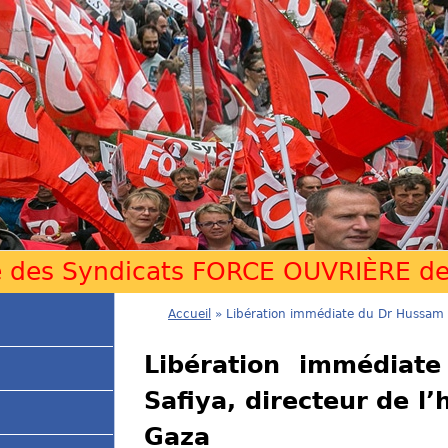
Jump to navigation
e des Syndicats FORCE OUVRIÈRE de 
Accueil
» Libération immédiate du Dr Hussam A
V
Libération immédia
o
Safiya, directeur de l
u
Gaza
s