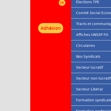
Élections TPE
r
Comité Social Eco
i
n
Tracts et communi
Adhésion
c
Affiches UNSSP FO
i
Circulaires
p
a
Nos Syndicats
l
Secteur lucratif
Secteur non-lucratif
Secteur Libéral
Formation syndical