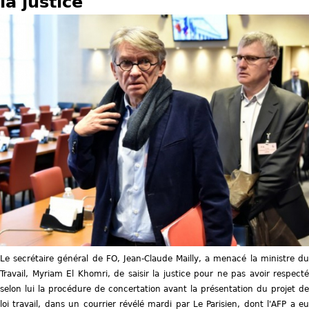
la justice
u
s
ê
t
e
s
i
c
i
Le secrétaire général de FO, Jean-Claude Mailly, a menacé la ministre du
Travail, Myriam El Khomri, de saisir la justice pour ne pas avoir respecté
selon lui la procédure de concertation avant la présentation du projet de
loi travail, dans un courrier révélé mardi par Le Parisien, dont l'AFP a eu