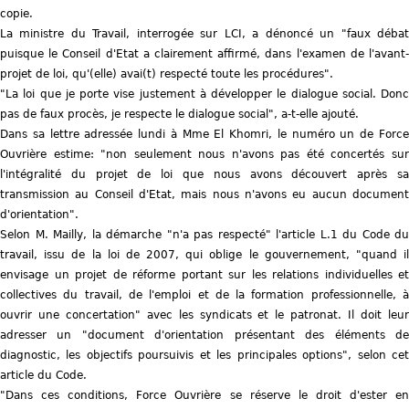
copie.
La ministre du Travail, interrogée sur LCI, a dénoncé un "faux débat
puisque le Conseil d'Etat a clairement affirmé, dans l'examen de l'avant-
projet de loi, qu'(elle) avai(t) respecté toute les procédures".
"La loi que je porte vise justement à développer le dialogue social. Donc
pas de faux procès, je respecte le dialogue social", a-t-elle ajouté.
Dans sa lettre adressée lundi à Mme El Khomri, le numéro un de Force
Ouvrière estime: "non seulement nous n'avons pas été concertés sur
l'intégralité du projet de loi que nous avons découvert après sa
transmission au Conseil d'Etat, mais nous n'avons eu aucun document
d'orientation".
Selon M. Mailly, la démarche "n'a pas respecté" l'article L.1 du Code du
travail, issu de la loi de 2007, qui oblige le gouvernement, "quand il
envisage un projet de réforme portant sur les relations individuelles et
collectives du travail, de l'emploi et de la formation professionnelle, à
ouvrir une concertation" avec les syndicats et le patronat. Il doit leur
adresser un "document d'orientation présentant des éléments de
diagnostic, les objectifs poursuivis et les principales options", selon cet
article du Code.
"Dans ces conditions, Force Ouvrière se réserve le droit d'ester en