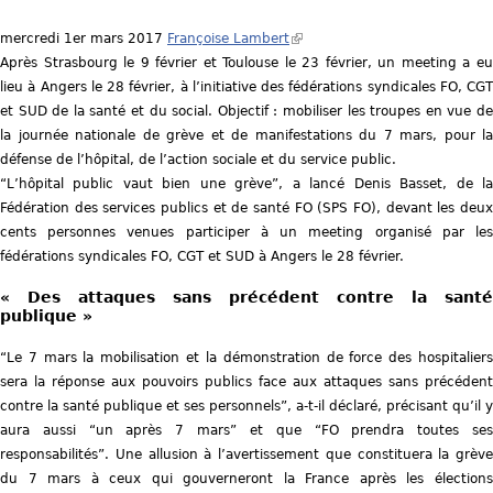
mercredi 1er mars 2017
Françoise Lambert
(
Après Strasbourg le 9 février et Toulouse le 23 février, un meeting a eu
l
lieu à Angers le 28 février, à l’initiative des fédérations syndicales FO, CGT
i
et SUD de la santé et du social. Objectif : mobiliser les troupes en vue de
n
la journée nationale de grève et de manifestations du 7 mars, pour la
k
défense de l’hôpital, de l’action sociale et du service public.
i
L’hôpital public vaut bien une grève
, a lancé Denis Basset, de l
s
Fédération des services publics et de santé FO (SPS FO), devant les deux
e
cents personnes venues participer à un meeting organisé par les
x
fédérations syndicales FO, CGT et SUD à Angers le 28 février.
t
e
« Des attaques sans précédent contre la santé
r
publique »
n
a
Le 7 mars la mobilisation et la démonstration de force des hospitaliers
l
sera la réponse aux pouvoirs publics face aux attaques sans précédent
)
contre la santé publique et ses personnels
, a-t-il déclaré, précisant qu’il y
aura aussi
un après 7 mars
et que
FO prendra toutes se
responsabilités
. Une allusion à l’avertissement que constituera la grève
du 7 mars à ceux qui gouverneront la France après les élections