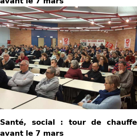
avant le 7 mars
u
s
ê
t
e
s
i
c
i
Santé, social : tour de chauffe
avant le 7 mars