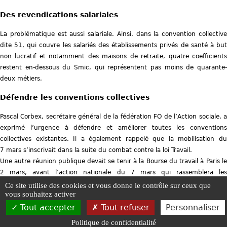
Des revendications salariales
La problématique est aussi salariale. Ainsi, dans la convention collective
dite 51, qui couvre les salariés des établissements privés de santé à but
non lucratif et notamment des maisons de retraite, quatre coefficients
restent en-dessous du Smic, qui représentent pas moins de quarante-
deux métiers.
Défendre les conventions collectives
Pascal Corbex, secrétaire général de la fédération FO de l’Action sociale, a
exprimé l’urgence à défendre et améliorer toutes les conventions
collectives existantes. Il a également rappelé que la mobilisation du
7 mars s’inscrivait dans la suite du combat contre la loi Travail.
Une autre réunion publique devait se tenir à la Bourse du travail à Paris le
2 mars, avant l’action nationale du 7 mars qui rassemblera les
mécontentements et les revendications de nombreux secteurs
Ce site utilise des cookies et vous donne le contrôle sur ceux que
vous souhaitez activer
professionnels. Dont la fonction publique territoriale et la Sécurité sociale,
notamment au travers d’une grande manifestation à Paris.
Tout accepter
Tout refuser
Personnaliser
UNSFO -
Mentions légales
-
Plan du site
-
Gestion des cookies
-
Politique d
Politique de confidentialité