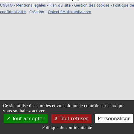
UNSFO -
Mentions légales
-
Plan du site
-
Gestion des cookies
-
Politique d
u
confidentialité
- Création :
Objectif-Multimédia.com
s
ê
t
e
s
i
c
i
Ce site utilise des cookies et vous donne le contrôle sur ceux que
vous souhaitez activer
Tout accepter
Tout refuser
Personnaliser
Politique de confidentialité