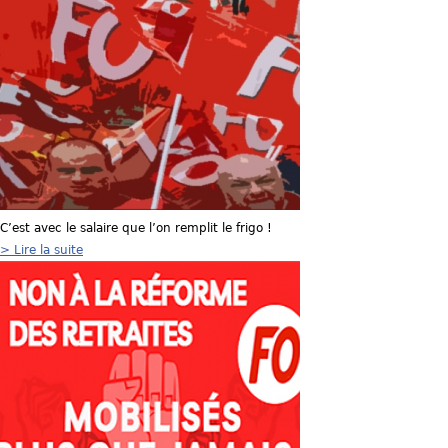
u
s
ê
t
e
s
C’est avec le salaire que l’on remplit le frigo !
i
> Lire la suite
c
i