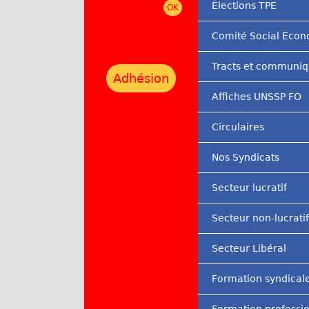
Élections TPE
r
Comité Social Eco
i
n
Tracts et communi
Adhésion
c
Affiches UNSSP FO
i
Circulaires
p
a
Nos Syndicats
l
Secteur lucratif
Secteur non-lucratif
Secteur Libéral
Formation syndical