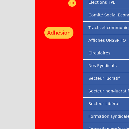
Élections TPE
r
Comité Social Eco
i
n
Tracts et communi
Adhésion
c
Affiches UNSSP FO
i
Circulaires
p
a
Nos Syndicats
l
Secteur lucratif
Secteur non-lucratif
Secteur Libéral
Formation syndical