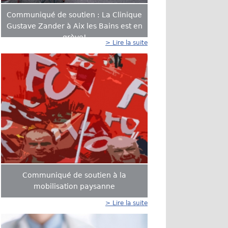
Communiqué de soutien : La Clinique
Gustave Zander à Aix les Bains est en
grève!
> Lire la suite
Communiqué de soutien à la
mobilisation paysanne
> Lire la suite