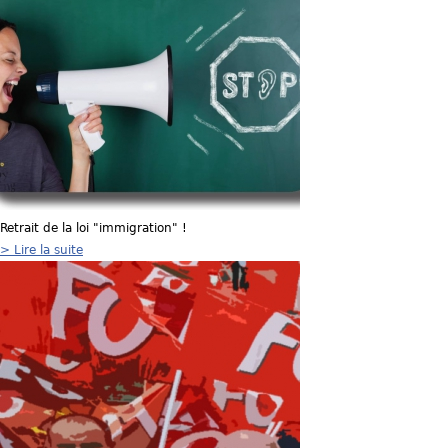
u
s
ê
t
e
s
Retrait de la loi "immigration" !
i
> Lire la suite
c
i