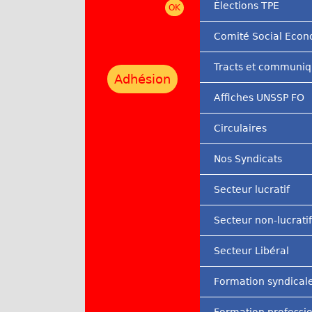
Élections TPE
r
Comité Social Eco
i
n
Tracts et communi
Adhésion
c
Affiches UNSSP FO
i
Circulaires
p
a
Nos Syndicats
l
Secteur lucratif
Secteur non-lucratif
Secteur Libéral
Formation syndical