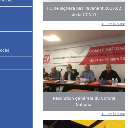
onnelle
FO ne signera pas l'avenant 2017.02
de la CCN51
> Lire la suite
accès
Résolution générale du Comité
National
> Lire la suite