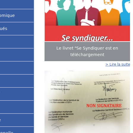
g
ê
nomique
e
t
s
qués
e
s
Le livret "Se Syndiquer est en
i
téléchargement
c
> Lire la suite
i
e